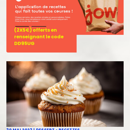
(2X5€) offerts en
renseignant le code
DD95UG