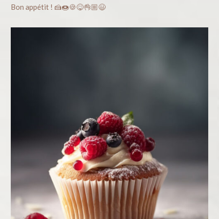
Bon appétit ! 🍰🍩🍪😋👌🏼😃