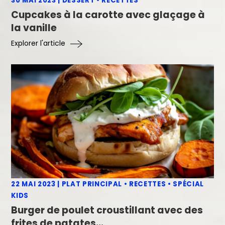
30 MAI 2023
|
DESSERT
•
RECETTES
Cupcakes à la carotte avec glaçage à
la vanille
Explorer l'article
22 MAI 2023
|
PLAT PRINCIPAL
•
RECETTES
•
SPÉCIAL
KIDS
Burger de poulet croustillant avec des
frites de patates
...